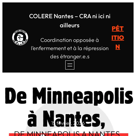
Aller
au
COLERE Nantes – CRA ni ici ni
contenu
ailleurs
PÉT
ITIO
Coordination opposée à
N
l’enfermement et à la répression
des étranger.e.s
15 février, 2026
DE MINNEAPOLIS A NANTES,