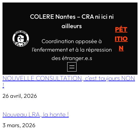
COLERE Nantes – CRA ni ici ni
ailleurs
PÉT
ITIO
Coordination opposée à
N
l’enfermement et à la répression
des étranger.e.s
NOUVELLE CONSULTATION, c’est toujours NON
!
26 avril, 2026
Nouveau LRA, la honte !
3 mars, 2026