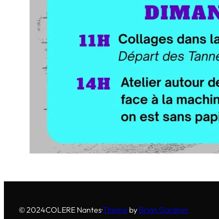
© 2024
COLERE Nantes
·
Theme
by
Brian Gardner