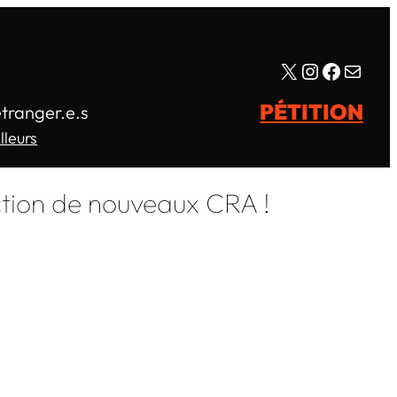
X
Instagram
Facebo
E-mail
PÉTITION
étranger.e.s
lleurs
uction de nouveaux CRA !