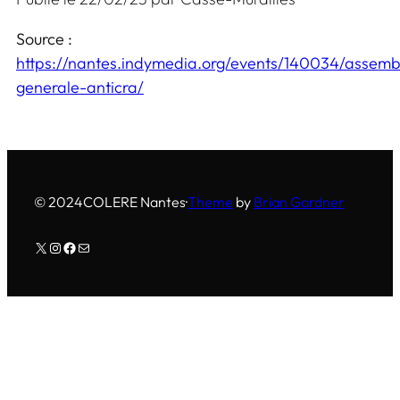
Source :
https://nantes.indymedia.org/events/140034/assemb
generale-anticra/
© 2024
COLERE Nantes
·
Theme
by
Brian Gardner
X
Instagram
Facebook
E-mail