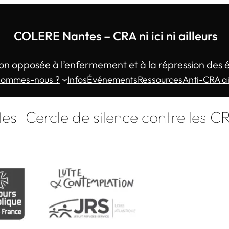
COLERE Nantes – CRA ni ici ni ailleurs
on opposée à l’enfermement et à la répression des 
sommes-nous ?
Infos
Événements
Ressources
Anti-CRA ai
es] Cercle de silence contre les C