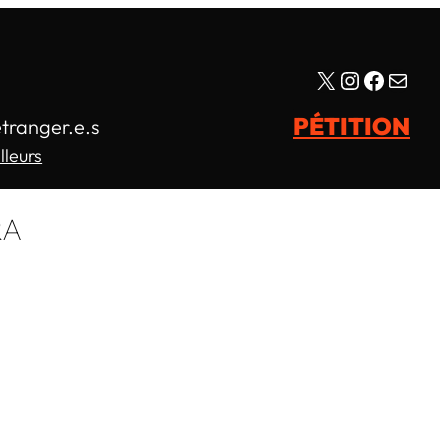
X
Instagram
Facebo
E-mail
PÉTITION
étranger.e.s
lleurs
RA