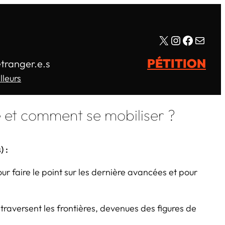
X
Instagram
Facebo
E-mail
PÉTITION
étranger.e.s
lleurs
e et comment se mobiliser ?
 :
 faire le point sur les dernière avancées et pour
raversent les frontières, devenues des figures de