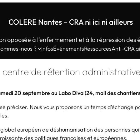
COLERE Nantes – CRA ni ici ni ailleurs
on opposée à l’enfermement et à la répression des 
sommes-nous ?
Infos
Événements
Ressources
Anti-CRA ai
e centre de rétention administrativ
amedi 20 septembre au Labo Diva (24, mail des chantiers)
e préciser. Nous vous proposons un temps d’échange pour
les.
te global européen de déshumanisation des personnes qui t
 croissante des politiques françaises et européennes.