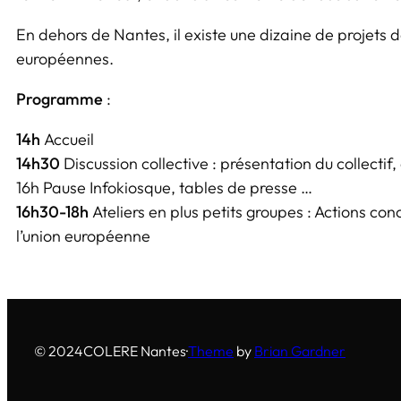
En dehors de Nantes, il existe une dizaine de projets
européennes.
Programme
:
14h
Accueil
14h30
Discussion collective : présentation du collectif, 
16h Pause Infokiosque, tables de presse …
16h30-18h
Ateliers en plus petits groupes : Actions con
l’union européenne
© 2024
COLERE Nantes
·
Theme
by
Brian Gardner