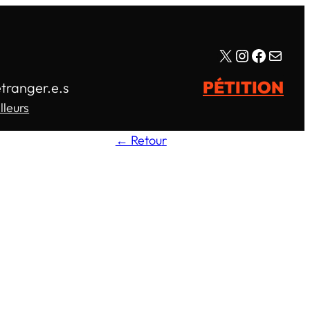
X
Instagram
Facebo
E-mail
PÉTITION
étranger.e.s
lleurs
← Retou
r