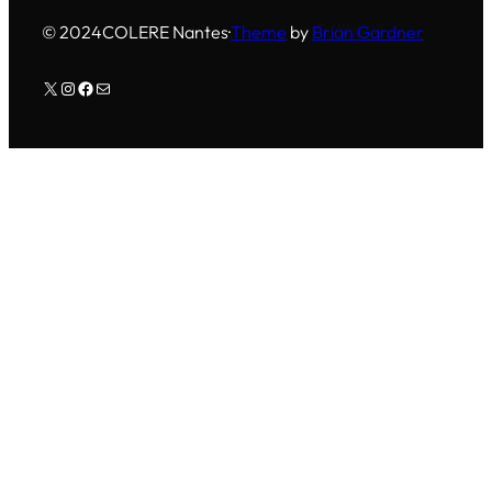
© 2024
COLERE Nantes
·
Theme
by
Brian Gardner
X
Instagram
Facebook
E-mail