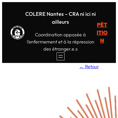
Aller
au
COLERE Nantes – CRA ni ici ni
contenu
ailleurs
PÉT
ITIO
Coordination opposée à
N
l’enfermement et à la répression
des étranger.e.s
← Retou
r