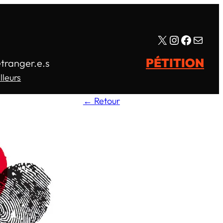
X
Instagram
Facebo
E-mail
PÉTITION
étranger.e.s
lleurs
← Retou
r